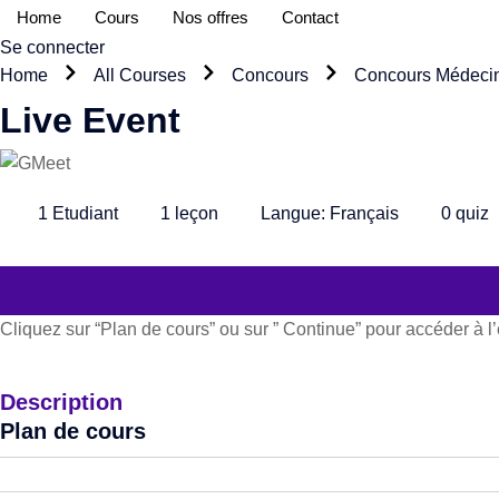
Skip
Home
Cours
Nos offres
Contact
to
Se connecter
content
Home
All Courses
Concours
Concours Médecin
Live Event
1
Etudiant
1
leçon
Langue:
Français
0
quiz
Cliquez sur “Plan de cours” ou sur ” Continue” pour accéder à l
Description
Plan de cours